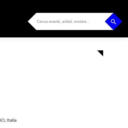
Search
Search Button
for:
O, Italia