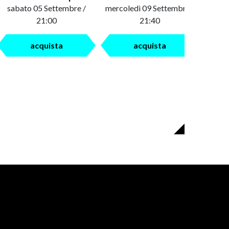
sabato 05 Settembre /
mercoledì 09 Settembre /
saba
21:00
21:40
acquista
acquista