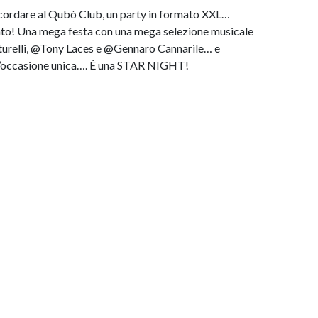
cordare al Qubò Club, un party in formato XXL…
to! Una mega festa con una mega selezione musicale
urelli, @Tony Laces e @Gennaro Cannarile… e
un’occasione unica…. É una STAR NIGHT!