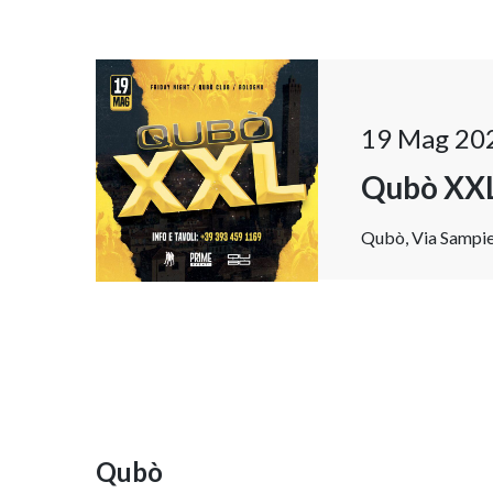
19 Mag 20
Qubò XX
Qubò, Via Sampier
Qubò