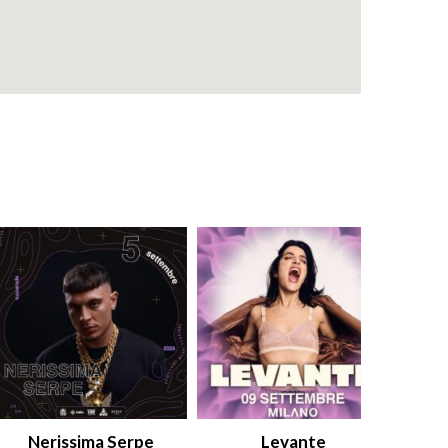
Nerissima Serpe
Levante
An