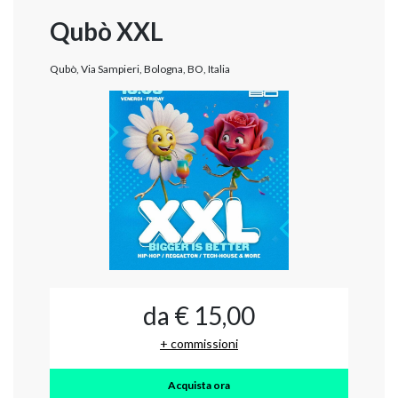
Qubò XXL
Qubò, Via Sampieri, Bologna, BO, Italia
da € 15,00
+ commissioni
Acquista ora