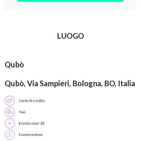
LUOGO
Qubò
Qubò, Via Sampieri, Bologna, BO, Italia
Carte di credito
Taxi
Evento over 18
Evento indoor