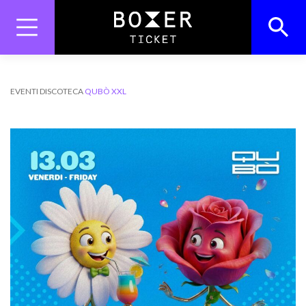
Skip
to
content
Search
Search Button
for:
EVENTI
DISCOTECA
QUBÒ XXL