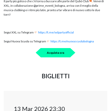
Il party più goloso che c’è torna a bussare alle porte del Qubò Club
Venerdì
XXL, in collaborazione @prime_eventi_bologna, arriva con il meglio della
musica clubbing e i ritmi più latin, pronto a far vibrare di nuovo sotto le due
torri!
Segui XXL su Telegram
https://t.me/xxlpartyofficial
Segui Nuova Scuola su Telegram
https://t.me/nuovascuolabologna
Acquista ora
BIGLIETTI
13 Mar 2026 23:30