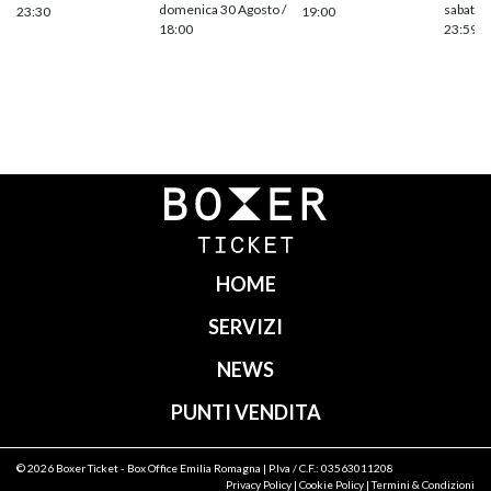
domenica 30 Agosto /
sabato 
23:30
19:00
18:00
23:59
Navigazione
articoli
HOME
SERVIZI
NEWS
PUNTI VENDITA
© 2026
Boxer Ticket
- Box Office Emilia Romagna | P.Iva / C.F.: 03563011208
Privacy Policy
|
Cookie Policy
|
Termini & Condizioni