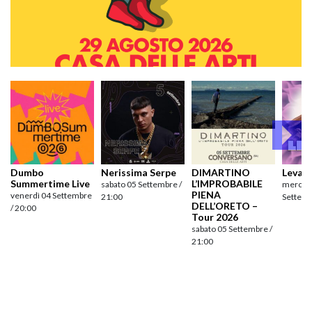
Dumbo
Nerissima Serpe
DIMARTINO
Levan
Summertime Live
L’IMPROBABILE
sabato 05 Settembre /
mercole
PIENA
venerdì 04 Settembre
21:00
Settemb
DELL’ORETO –
/ 20:00
Tour 2026
sabato 05 Settembre /
21:00