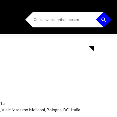
Search
Search Button
for:
ita
, Viale Massimo Meliconi, Bologna, BO, Italia