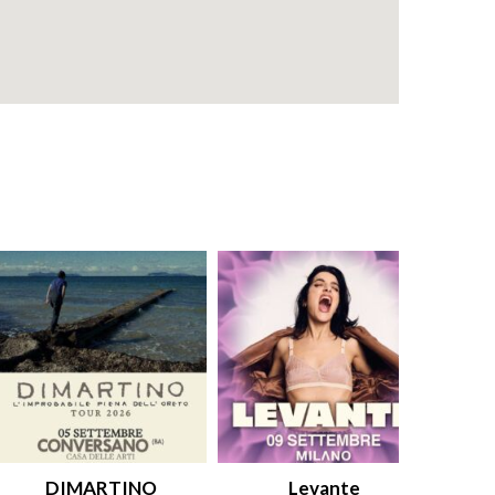
DIMARTINO
Levante
An