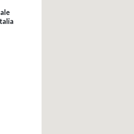
iale
talia