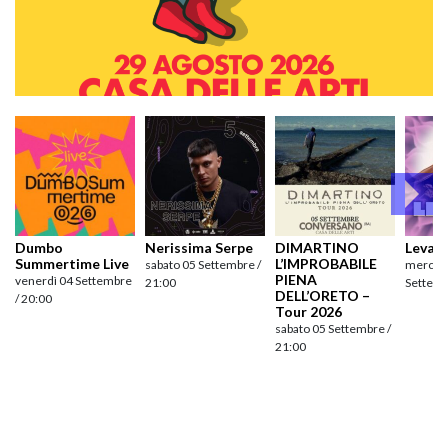
Dumbo
Nerissima Serpe
DIMARTINO
Levan
Summertime Live
L’IMPROBABILE
sabato 05 Settembre /
mercole
PIENA
venerdì 04 Settembre
21:00
Settemb
DELL’ORETO –
/ 20:00
Tour 2026
sabato 05 Settembre /
21:00