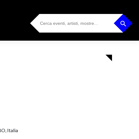
Search
Search Button
for:
O, Italia