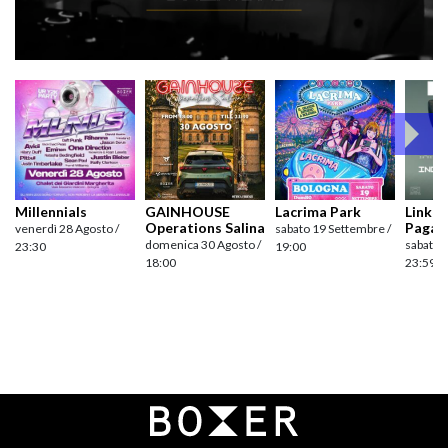
Millennials
GAINHOUSE
Lacrima Park
Link pr
Operations Salina
Pagan
venerdì 28 Agosto /
sabato 19 Settembre /
domenica 30 Agosto /
sabato 
23:30
19:00
18:00
23:59
Navigazione
articoli