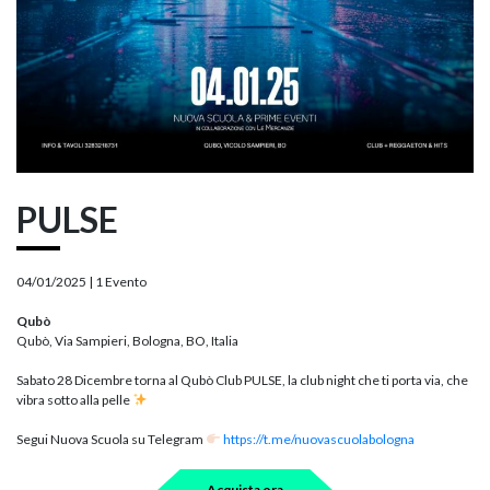
PULSE
04/01/2025 |
1 Evento
Qubò
Qubò, Via Sampieri, Bologna, BO, Italia
Sabato 28 Dicembre torna al Qubò Club PULSE, la club night che ti porta via, che
vibra sotto alla pelle
Segui Nuova Scuola su Telegram
https://t.me/nuovascuolabologna
Acquista ora