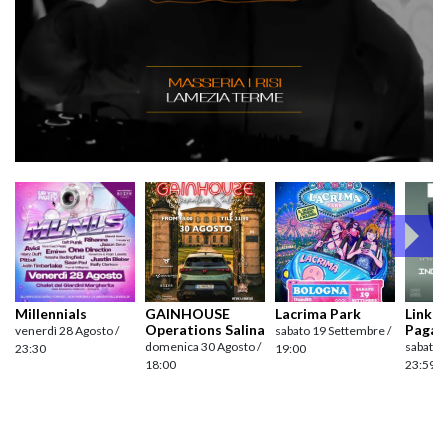
Millennials
GAINHOUSE
Lacrima Park
Link pr
Operations Salina
Pagan
venerdì 28 Agosto /
sabato 19 Settembre /
domenica 30 Agosto /
sabato 
23:30
19:00
18:00
23:59