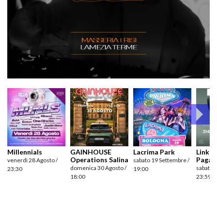
Millennials
GAINHOUSE
Lacrima Park
Link pr
Operations Salina
Pagan
venerdì 28 Agosto /
sabato 19 Settembre /
domenica 30 Agosto /
sabato 
23:30
19:00
18:00
23:59