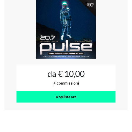
da € 10,00
+ commissioni
Acquista ora