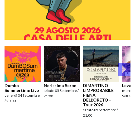
Dumbo
Nerissima Serpe
DIMARTINO
Levan
Summertime Live
L’IMPROBABILE
sabato 05 Settembre /
mercole
PIENA
venerdì 04 Settembre
21:00
Settemb
DELL’ORETO –
/ 20:00
Tour 2026
sabato 05 Settembre /
21:00