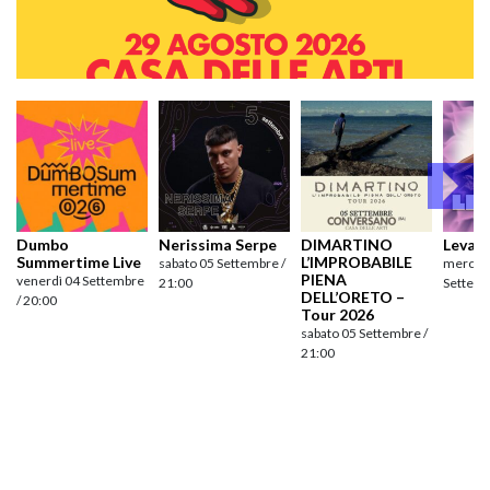
Dumbo
Nerissima Serpe
DIMARTINO
Levan
Summertime Live
L’IMPROBABILE
sabato 05 Settembre /
mercole
PIENA
venerdì 04 Settembre
21:00
Settemb
DELL’ORETO –
/ 20:00
Tour 2026
sabato 05 Settembre /
21:00