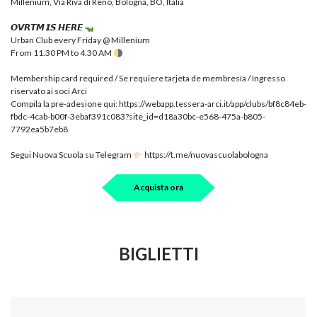
Millenium, Via Riva di Reno, Bologna, BO, Italia
𝙊𝙑𝙍𝙏𝙈 𝙄𝙎 𝙃𝙀𝙍𝙀
Urban Club every Friday @ Millenium
From 11.30 PM to 4.30 AM
Membership card required / Se requiere tarjeta de membresía / Ingresso
riservato ai soci Arci
Compila la pre-adesione qui: https://webapp.tessera-arci.it/app/clubs/bf8c84eb-
fbdc-4cab-b00f-3ebaf391c083?site_id=d18a30bc-e568-475a-b805-
7792ea5b7eb8
Segui Nuova Scuola su Telegram
https://t.me/nuovascuolabologna
Acquista ora
BIGLIETTI