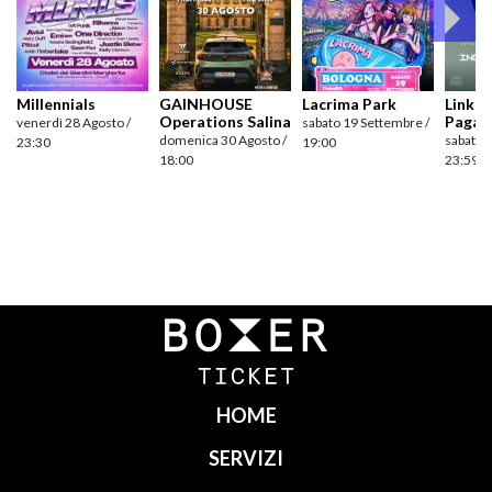
Millennials
GAINHOUSE
Lacrima Park
Link pr
Operations Salina
Pagan
venerdì 28 Agosto /
sabato 19 Settembre /
domenica 30 Agosto /
sabato 
23:30
19:00
18:00
23:59
Navigazione
articoli
HOME
SERVIZI