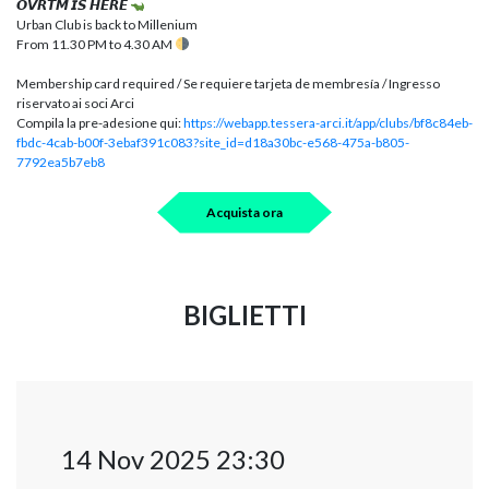
𝙊𝙑𝙍𝙏𝙈 𝙄𝙎 𝙃𝙀𝙍𝙀
Urban Club is back to Millenium
From 11.30 PM to 4.30 AM
Membership card required / Se requiere tarjeta de membresía / Ingresso
riservato ai soci Arci
Compila la pre-adesione qui:
https://webapp.tessera-arci.it/app/clubs/bf8c84eb-
fbdc-4cab-b00f-3ebaf391c083?site_id=d18a30bc-e568-475a-b805-
7792ea5b7eb8
Acquista ora
BIGLIETTI
14 Nov 2025 23:30