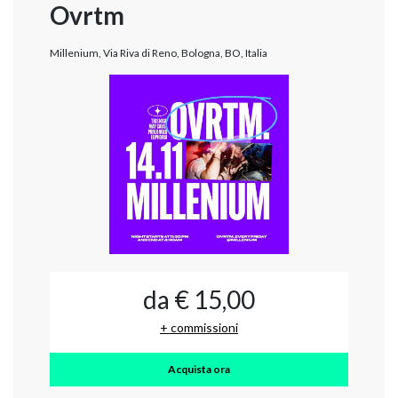
Ovrtm
Millenium, Via Riva di Reno, Bologna, BO, Italia
da € 15,00
+ commissioni
Acquista ora