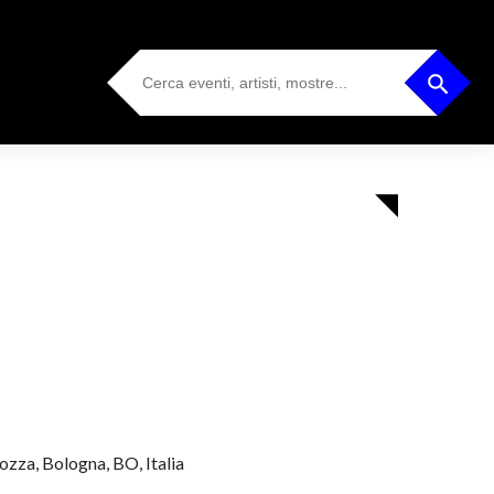
Search
Search Button
for:
ozza, Bologna, BO, Italia