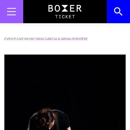
Skip
to
content
Search
Search Button
for:
EVENTI
LIVE MUSIC
NINA GARCIA & ARNAUD RIVIÈRE