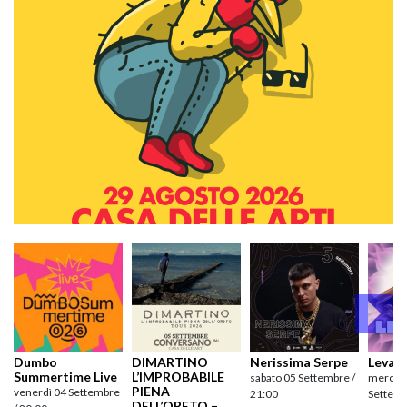
Dumbo
DIMARTINO
Nerissima Serpe
Levan
Summertime Live
L’IMPROBABILE
sabato 05 Settembre /
mercole
PIENA
venerdì 04 Settembre
21:00
Settemb
DELL’ORETO –