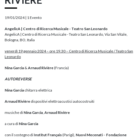
19/01/2024 |
1 Evento
AngelicA | Centro di Ricerca Musicale - Teatro San Leonardo
AngelicA | Centro di Ricerca Musicale - Teatro San Leonardo, Via San Vitale,
Bologna, BO, Italia
venerdì 19 gennaio 2024 – ore 19.30 – Centro di Ricerca Musicale / Teatro San
Leonardo
Nina Garcia
&
Arnaud Rivière
(Francia)
AUTOREVERSE
Nina
Garcia
chitarra elettrica
Arnaud Rivière
dispositivi elettroacustici autocostruiti
musiche di
Nina
Garcia
,
Arnaud Rivière
a cura di
Nina Garcia
con il sostegno di
Institut Français
(Parigi),
Nuovi Mecenati
–
Fondazione