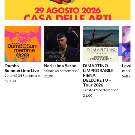
Dumbo
Nerissima Serpe
DIMARTINO
Levan
Summertime Live
L’IMPROBABILE
sabato 05 Settembre /
mercole
PIENA
venerdì 04 Settembre
21:00
Settemb
DELL’ORETO –
/ 20:00
Tour 2026
sabato 05 Settembre /
21:00
Navigazione