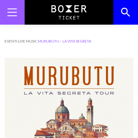
Skip
to
content
Search
Search Button
for:
EVENTI
LIVE MUSIC
MURUBUTU – LA VITA SEGRETA