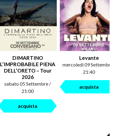
DIMARTINO
Levante
An
L’IMPROBABILE PIENA
mercoledì 09 Settembre /
saba
DELL’ORETO – Tour
21:40
2026
sabato 05 Settembre /
acquista
21:00
acquista