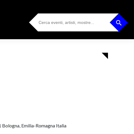
Search
Search Button
for:
1 Bologna, Emilia-Romagna Italia