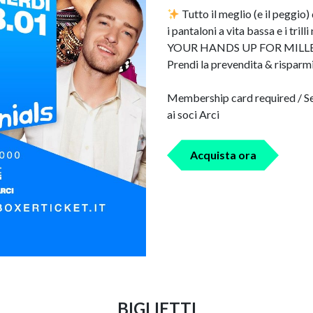
Tutto il meglio (e il peggio)
i pantaloni a vita bassa e i tr
YOUR HANDS UP FOR MILL
Prendi la prevendita & risparm
Membership card required / Se 
ai soci Arci
Acquista ora
BIGLIETTI