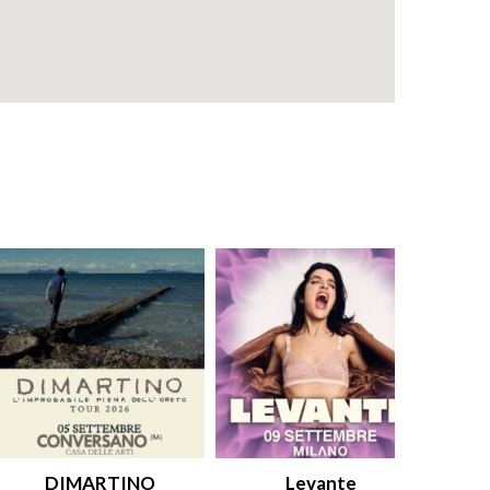
DIMARTINO
Levante
An