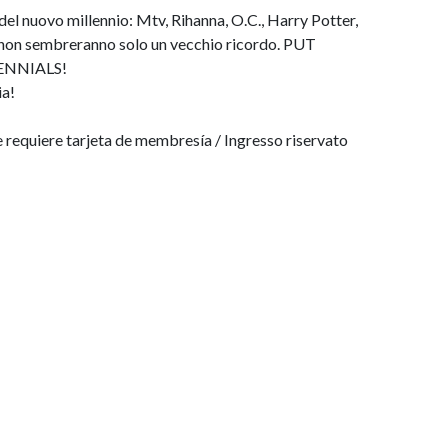
 del nuovo millennio: Mtv, Rihanna, O.C., Harry Potter,
illi non sembreranno solo un vecchio ricordo. PUT
ENNIALS!
ia!
requiere tarjeta de membresía / Ingresso riservato