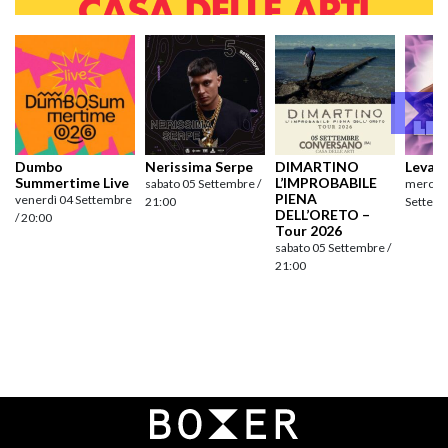
Dumbo
Nerissima Serpe
DIMARTINO
Levan
Summertime Live
L’IMPROBABILE
sabato 05 Settembre /
mercole
PIENA
venerdì 04 Settembre
21:00
Settemb
DELL’ORETO –
/ 20:00
Tour 2026
sabato 05 Settembre /
21:00
Navigazione
articoli