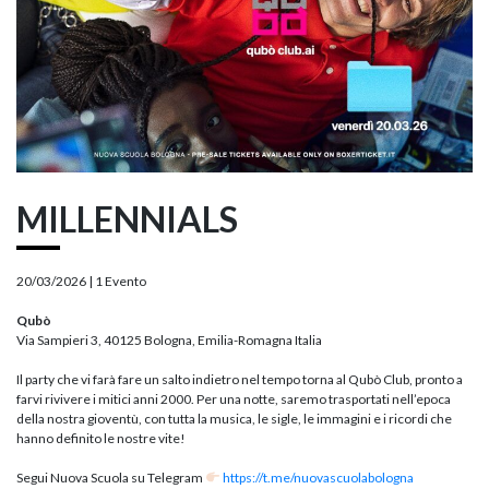
MILLENNIALS
20/03/2026 |
1 Evento
Qubò
Via Sampieri 3, 40125 Bologna, Emilia-Romagna Italia
Il party che vi farà fare un salto indietro nel tempo torna al Qubò Club, pronto a
farvi rivivere i mitici anni 2000. Per una notte, saremo trasportati nell’epoca
della nostra gioventù, con tutta la musica, le sigle, le immagini e i ricordi che
hanno definito le nostre vite!
Segui Nuova Scuola su Telegram
https://t.me/nuovascuolabologna