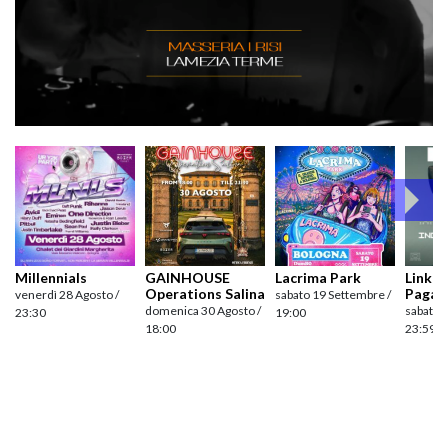
Millennials
GAINHOUSE
Lacrima Park
Link pr
Operations Salina
Pagan
venerdì 28 Agosto /
sabato 19 Settembre /
domenica 30 Agosto /
sabato 
23:30
19:00
18:00
23:59