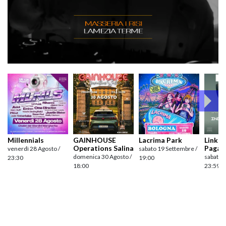
Millennials
GAINHOUSE
Lacrima Park
Link pr
Operations Salina
Pagan
venerdì 28 Agosto /
sabato 19 Settembre /
domenica 30 Agosto /
sabato 
23:30
19:00
18:00
23:59