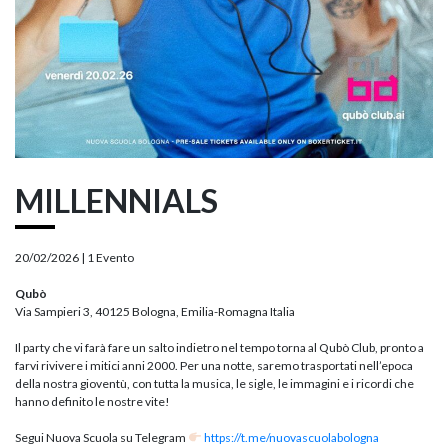
MILLENNIALS
20/02/2026 |
1 Evento
Qubò
Via Sampieri 3, 40125 Bologna, Emilia-Romagna Italia
Il party che vi farà fare un salto indietro nel tempo torna al Qubò Club, pronto a
farvi rivivere i mitici anni 2000. Per una notte, saremo trasportati nell’epoca
della nostra gioventù, con tutta la musica, le sigle, le immagini e i ricordi che
hanno definito le nostre vite!
Segui Nuova Scuola su Telegram
https://t.me/nuovascuolabologna