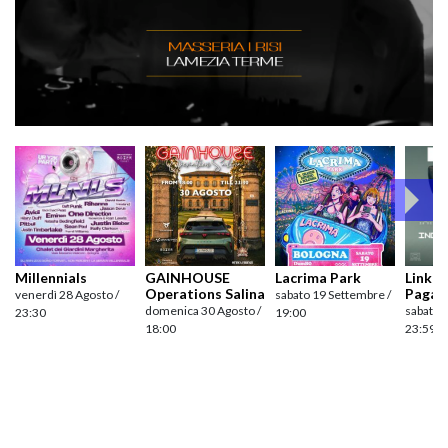
Millennials
GAINHOUSE
Lacrima Park
Link pr
Operations Salina
Pagan
venerdì 28 Agosto /
sabato 19 Settembre /
domenica 30 Agosto /
sabato 
23:30
19:00
18:00
23:59