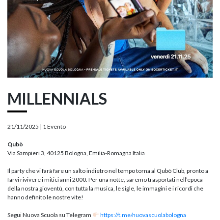
MILLENNIALS
21/11/2025 |
1 Evento
Qubò
Via Sampieri 3, 40125 Bologna, Emilia-Romagna Italia
Il party che vi farà fare un salto indietro nel tempo torna al Qubò Club, pronto a
farvi rivivere i mitici anni 2000. Per una notte, saremo trasportati nell’epoca
della nostra gioventù, con tutta la musica, le sigle, le immagini e i ricordi che
hanno definito le nostre vite!
Segui Nuova Scuola su Telegram
https://t.me/nuovascuolabologna