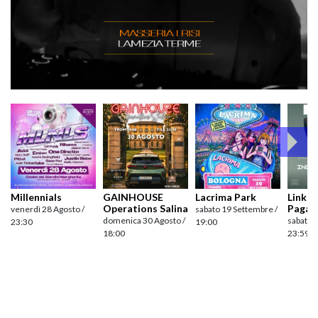
Millennials
GAINHOUSE
Lacrima Park
Link pr
Operations Salina
Pagan
venerdì 28 Agosto /
sabato 19 Settembre /
domenica 30 Agosto /
sabato 
23:30
19:00
18:00
23:59