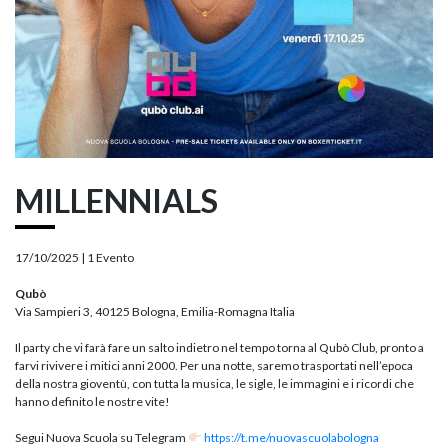
MILLENNIALS
17/10/2025 |
1 Evento
Qubò
Via Sampieri 3, 40125 Bologna, Emilia-Romagna Italia
Il party che vi farà fare un salto indietro nel tempo torna al Qubò Club, pronto a
farvi rivivere i mitici anni 2000. Per una notte, saremo trasportati nell’epoca
della nostra gioventù, con tutta la musica, le sigle, le immagini e i ricordi che
hanno definito le nostre vite!
Segui Nuova Scuola su Telegram
https://t.me/nuovascuolabologna