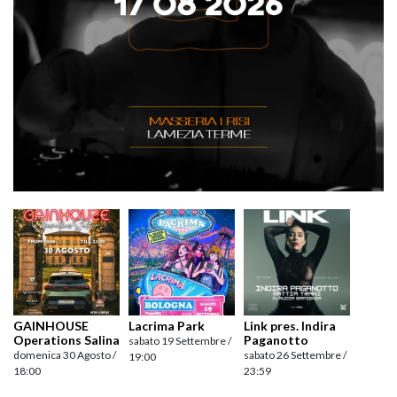
GAINHOUSE
Lacrima Park
Link pres. Indira
Operations Salina
Paganotto
sabato 19 Settembre /
domenica 30 Agosto /
sabato 26 Settembre /
19:00
18:00
23:59