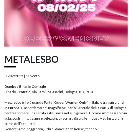
METALESBO
08/02/2025 |
1 Evento
Dumbo / Binario Centrale
Binario Centrale, Via Camillo Casarini, Bologna, BO, Italia
Metalesbo è il più grande Party “Queer Women Only” in Italia e tra i più grandi
in Europa. Ti aspettiamo nel magnifico Binario Centrale del DumBO di Bologna
per trascorrere una serata safe, unica nel suo genere. Uomini ammessi solo in
lista, posti limitatissimi e selezionati (scrivi a @strulle_industry su Instagram
prima dell’acquisto).
Genere: Afro, reggaeton, urban, dance, tech house, techno