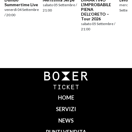
Summertime Live
L’IMPROBABILE
sabato 05 Settembre /
mercole
PIENA
venerdì 04 Settembre
21:00
Settemb
DELL’ORETO –
/ 20:00
Tour 2026
sabato 05 Settembre /
21:00
Navigazione
articoli
HOME
SERVIZI
NEWS
PUNTI VENDITA