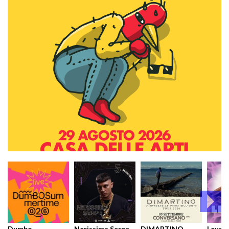
Dumbo
Nerissima Serpe
DIMARTINO
Levan