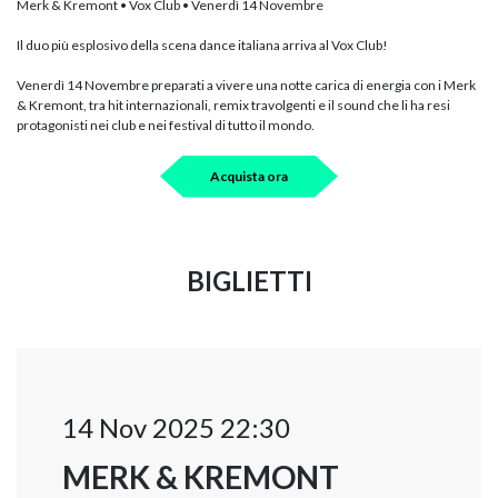
Merk & Kremont • Vox Club • Venerdì 14 Novembre
Il duo più esplosivo della scena dance italiana arriva al Vox Club!
Venerdì 14 Novembre preparati a vivere una notte carica di energia con i Merk
& Kremont, tra hit internazionali, remix travolgenti e il sound che li ha resi
protagonisti nei club e nei festival di tutto il mondo.
Acquista ora
BIGLIETTI
14 Nov 2025 22:30
MERK & KREMONT