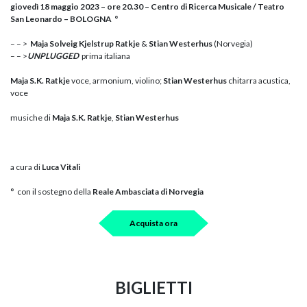
giovedì 18 maggio 2023 – ore 20.30 – Centro di Ricerca Musicale / Teatro
San Leonardo – BOLOGNA °
– – >
Maja Solveig Kjelstrup Ratkje
&
Stian Westerhus
(Norvegia)
– – >
UNPLUGGED
prima italiana
Maja S.K. Ratkje
voce, armonium, violino;
Stian Westerhus
chitarra acustica,
voce
musiche di
Maja S.K. Ratkje
,
Stian Westerhus
a cura di
Luca Vitali
°
con il sostegno della
Reale Ambasciata di Norvegia
Acquista ora
BIGLIETTI