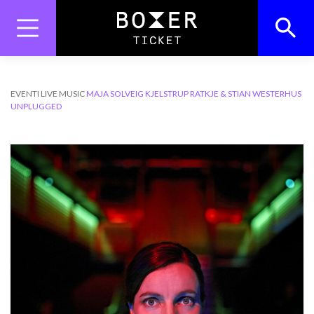
Skip
to
content
Search
Search Button
for:
EVENTI
LIVE MUSIC
MAJA SOLVEIG KJELSTRUP RATKJE & STIAN WESTERHUS
UNPLUGGED