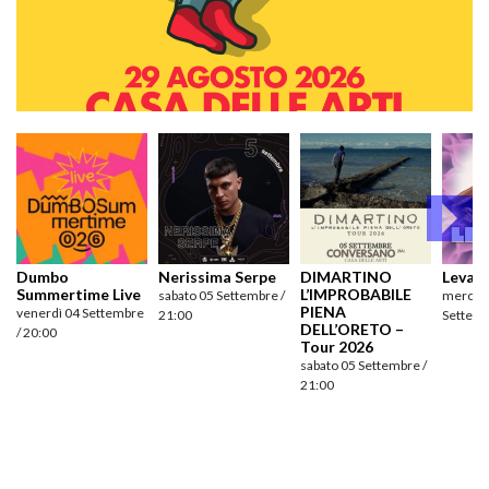
Dumbo
Nerissima Serpe
DIMARTINO
Levan
Summertime Live
L’IMPROBABILE
sabato 05 Settembre /
mercole
PIENA
venerdì 04 Settembre
21:00
Settemb
DELL’ORETO –
/ 20:00
Tour 2026
sabato 05 Settembre /
21:00