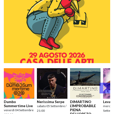
Dumbo
Nerissima Serpe
DIMARTINO
Levan
Summertime Live
L’IMPROBABILE
sabato 05 Settembre /
mercole
PIENA
venerdì 04 Settembre
21:00
Settemb
DELL’ORETO –