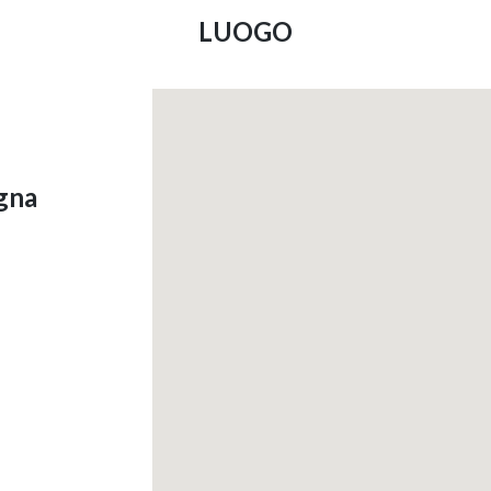
LUOGO
ogna