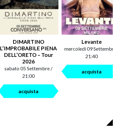
DIMARTINO
Levante
An
L’IMPROBABILE PIENA
mercoledì 09 Settembre /
saba
DELL’ORETO – Tour
21:40
2026
sabato 05 Settembre /
acquista
21:00
acquista