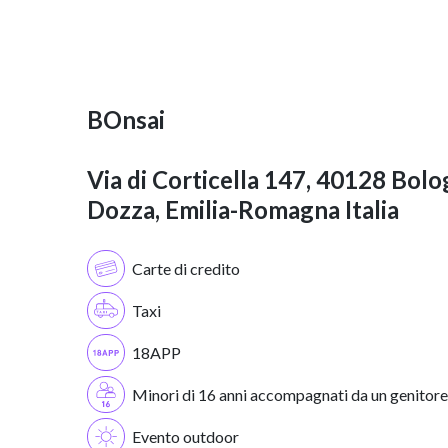
BOnsai
Via di Corticella 147, 40128 Bol
Dozza, Emilia-Romagna Italia
Carte di credito
Taxi
18APP
Minori di 16 anni accompagnati da un genitore
Evento outdoor