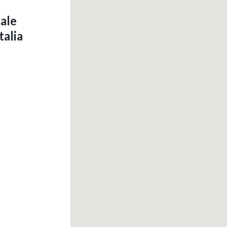
iale
talia