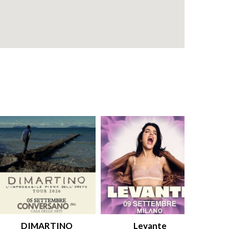
DIMARTINO
Levante
An