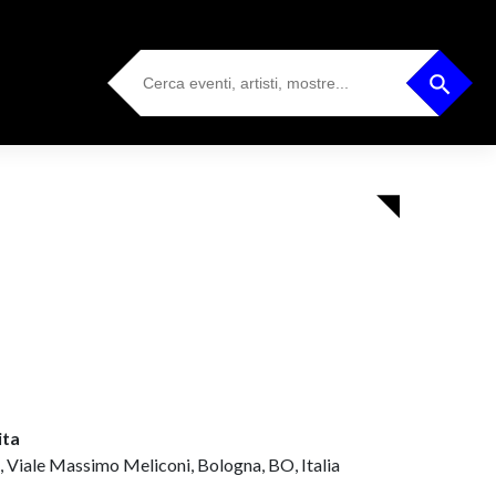
Search
Search Button
for:
ita
, Viale Massimo Meliconi, Bologna, BO, Italia