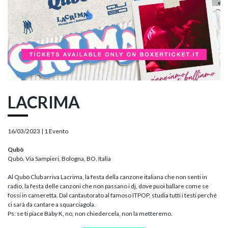
LACRIMA
16/03/2023 |
1 Evento
Qubò
Qubò, Via Sampieri, Bologna, BO, Italia
Al Qubò Club arriva Lacrima, la festa della canzone italiana che non senti in
radio, la festa delle canzoni che non passano i dj, dove puoi ballare come se
fossi in cameretta. Dal cantautorato al famoso ITPOP, studia tutti i testi perché
ci sarà da cantare a squarciagola.
Ps: se ti piace Baby K, no, non chiedercela, non la metteremo.