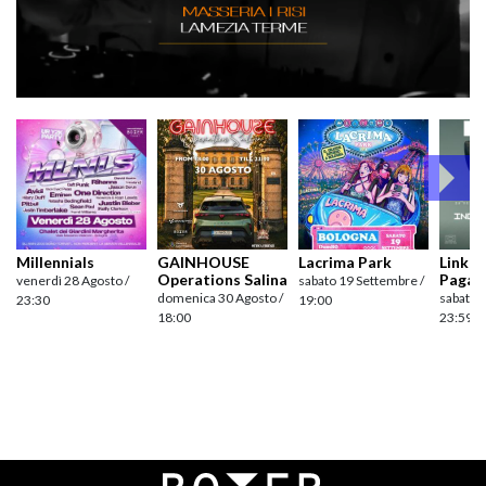
Millennials
GAINHOUSE
Lacrima Park
Link pr
Operations Salina
Pagan
venerdì 28 Agosto /
sabato 19 Settembre /
domenica 30 Agosto /
sabato 
23:30
19:00
18:00
23:59
Navigazione