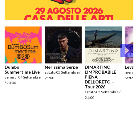
Dumbo
Nerissima Serpe
DIMARTINO
Levan
Summertime Live
L’IMPROBABILE
sabato 05 Settembre /
mercole
PIENA
venerdì 04 Settembre
21:00
Settemb
DELL’ORETO –
/ 20:00
Tour 2026
sabato 05 Settembre /
21:00
Navigazione