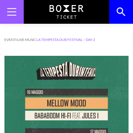
Skip
to
content
Search
Search Button
for:
EVENTI
LIVE MUSIC
LA TEMPESTA DUB FESTIVAL – DAY 2