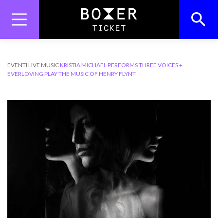
Skip
to
content
Search
Search Button
for:
EVENTI
LIVE MUSIC
KRISTIA MICHAEL PERFORMS THREE VOICES +
EVERLOVING PLAY THE MUSIC OF HENRY FLYNT