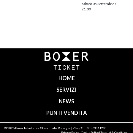
sabato 05 Settembre /
21:00
Navigazione
articoli
HOME
SERVIZI
NEWS
PUNTI VENDITA
© 2026
Boxer Ticket
- Box Office Emilia Romagna | P.Iva / C.F.: 03563011208
Privacy Policy
|
Cookie Policy
|
Termini & Condizioni