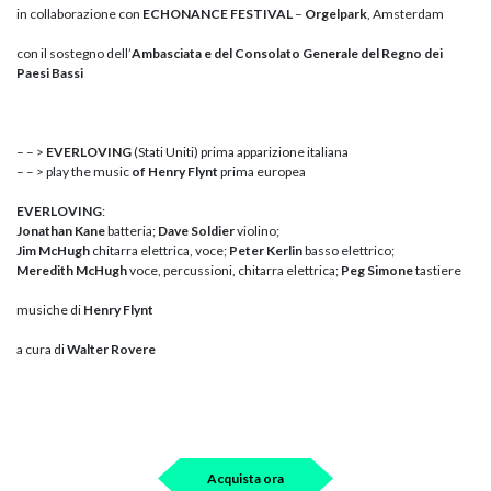
in collaborazione con
ECHONANCE FESTIVAL
–
Orgelpark
, Amsterdam
con il sostegno dell’
Ambasciata e del Consolato Generale del Regno dei
Paesi Bassi
– – >
EVERLOVING
(Stati Uniti) prima apparizione italiana
– – > play the music
of Henry Flynt
prima europea
EVERLOVING
:
Jonathan Kane
batteria;
Dave Soldier
violino;
Jim McHugh
chitarra elettrica, voce;
Peter Kerlin
basso elettrico;
Meredith McHugh
voce, percussioni, chitarra elettrica;
Peg Simone
tastiere
musiche di
Henry Flynt
a cura di
Walter Rovere
Acquista ora