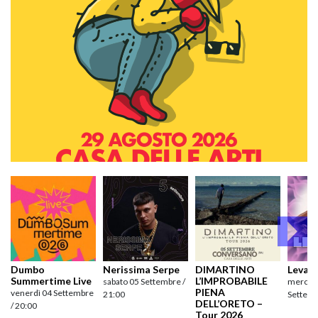
Dumbo
Nerissima Serpe
DIMARTINO
Levan
Summertime Live
L’IMPROBABILE
sabato 05 Settembre /
mercole
PIENA
venerdì 04 Settembre
21:00
Settemb
DELL’ORETO –
/ 20:00
Tour 2026