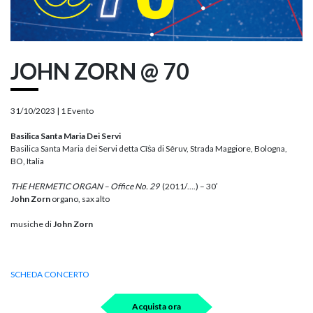
JOHN ZORN @ 70
31/10/2023 |
1 Evento
Basilica Santa Maria Dei Servi
Basilica Santa Maria dei Servi detta Cîṡa di Sêruv, Strada Maggiore, Bologna,
BO, Italia
THE HERMETIC ORGAN – Office No. 29
(2011/….) – 30′
John Zorn
organo, sax alto
musiche di
John Zorn
SCHEDA CONCERTO
Acquista ora