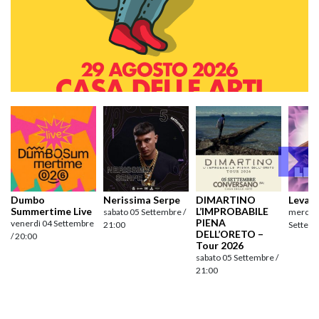
Dumbo
Nerissima Serpe
DIMARTINO
Levan
Summertime Live
L’IMPROBABILE
sabato 05 Settembre /
mercole
PIENA
venerdì 04 Settembre
21:00
Settemb
DELL’ORETO –
/ 20:00
Tour 2026
sabato 05 Settembre /
21:00