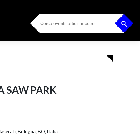
Search
Search Button
for:
A SAW PARK
aserati, Bologna, BO, Italia