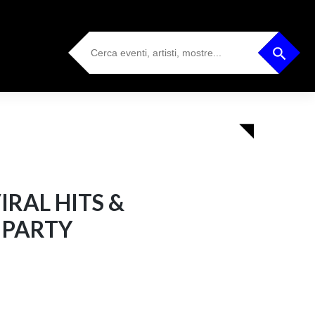
Search
Search Button
for:
VIRAL HITS &
PARTY