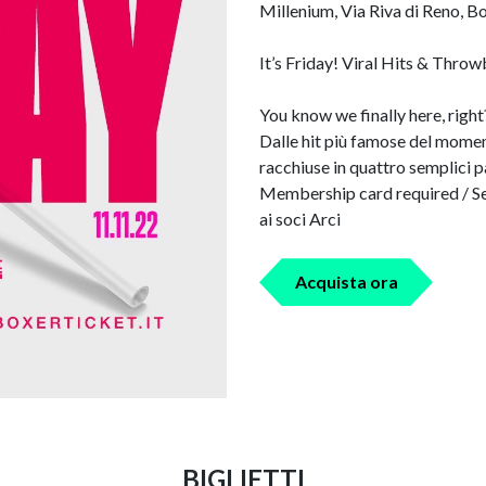
Millenium, Via Riva di Reno, Bo
It’s Friday! Viral Hits & Thr
You know we finally here, righ
Dalle hit più famose del momen
racchiuse in quattro semplici pa
Membership card required / Se 
ai soci Arci
Acquista ora
BIGLIETTI