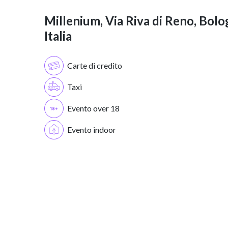
Millenium, Via Riva di Reno, Bolo
Italia
Carte di credito
Taxi
Evento over 18
Evento indoor