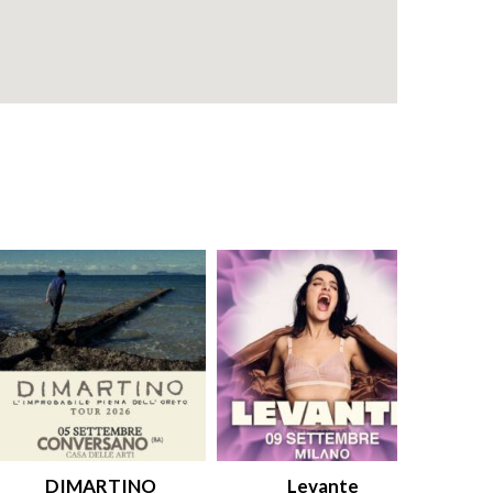
DIMARTINO
Levante
An