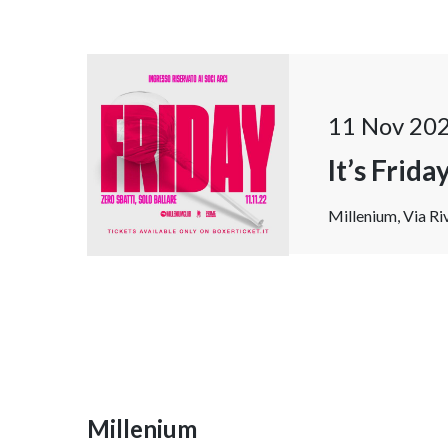
11 Nov 20
It’s Frid
Millenium, Via Riv
Millenium