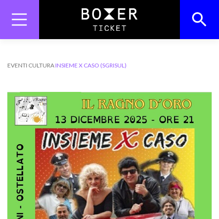
Skip
to
content
Search
Search Button
for:
EVENTI
CULTURA
INSIEME X CASO (SGRISUL)