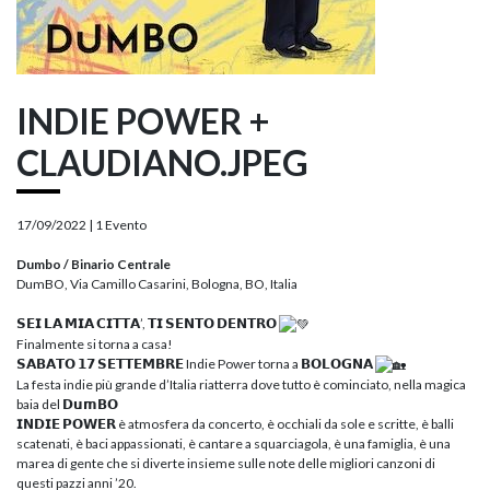
INDIE POWER +
CLAUDIANO.JPEG
17/09/2022 |
1 Evento
Dumbo / Binario Centrale
DumBO, Via Camillo Casarini, Bologna, BO, Italia
𝗦𝗘𝗜 𝗟𝗔 𝗠𝗜𝗔 𝗖𝗜𝗧𝗧𝗔’, 𝗧𝗜 𝗦𝗘𝗡𝗧𝗢 𝗗𝗘𝗡𝗧𝗥𝗢
Finalmente si torna a casa!
𝗦𝗔𝗕𝗔𝗧𝗢 𝟭𝟳 𝗦𝗘𝗧𝗧𝗘𝗠𝗕𝗥𝗘 Indie Power torna a 𝗕𝗢𝗟𝗢𝗚𝗡𝗔
La festa indie più grande d’Italia riatterra dove tutto è cominciato, nella magica
baia del 𝗗𝘂𝗺𝗕𝗢
𝗜𝗡𝗗𝗜𝗘 𝗣𝗢𝗪𝗘𝗥 è atmosfera da concerto, è occhiali da sole e scritte, è balli
scatenati, è baci appassionati, è cantare a squarciagola, è una famiglia, è una
marea di gente che si diverte insieme sulle note delle migliori canzoni di
questi pazzi anni ’20.