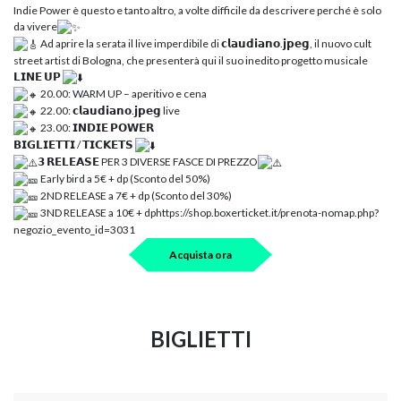
Indie Power è questo e tanto altro, a volte difficile da descrivere perché è solo
da vivere
Ad aprire la serata il live imperdibile di 𝗰𝗹𝗮𝘂𝗱𝗶𝗮𝗻𝗼.𝗷𝗽𝗲𝗴, il nuovo cult
street artist di Bologna, che presenterà qui il suo inedito progetto musicale
𝗟𝗜𝗡𝗘 𝗨𝗣
20.00: WARM UP – aperitivo e cena
22.00: 𝗰𝗹𝗮𝘂𝗱𝗶𝗮𝗻𝗼.𝗷𝗽𝗲𝗴 live
23.00: 𝗜𝗡𝗗𝗜𝗘 𝗣𝗢𝗪𝗘𝗥
𝗕𝗜𝗚𝗟𝗜𝗘𝗧𝗧𝗜 / 𝗧𝗜𝗖𝗞𝗘𝗧𝗦
𝟯 𝗥𝗘𝗟𝗘𝗔𝗦𝗘 PER 3 DIVERSE FASCE DI PREZZO
Early bird a 5€ + dp (Sconto del 50%)
2ND RELEASE a 7€ + dp (Sconto del 30%)
3ND RELEASE a 10€ + dphttps://shop.boxerticket.it/prenota-nomap.php?
negozio_evento_id=3031
Acquista ora
BIGLIETTI