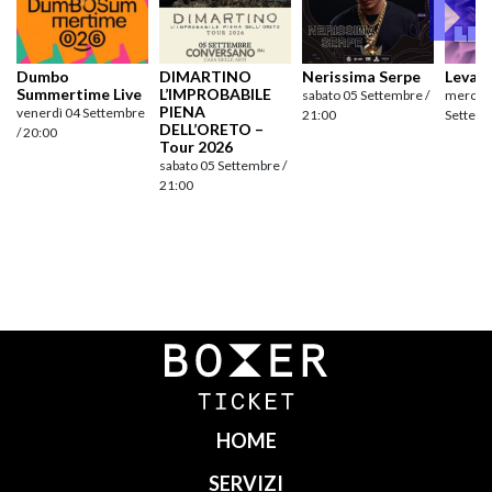
Dumbo
DIMARTINO
Nerissima Serpe
Levan
Summertime Live
L’IMPROBABILE
sabato 05 Settembre /
mercole
PIENA
venerdì 04 Settembre
21:00
Settemb
DELL’ORETO –
/ 20:00
Tour 2026
sabato 05 Settembre /
21:00
Navigazione
articoli
HOME
SERVIZI