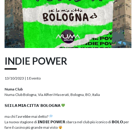
INDIE POWER
13/10/2023 |
1 Evento
Numa Club
Numa Club Bologna, Via Alfieri Maserati, Bologna, BO, Italia
𝗦𝗘𝗜 𝗟𝗔 𝗠𝗜𝗔 𝗖𝗜𝗧𝗧𝗔’ 𝗕𝗢𝗟𝗢𝗚𝗡𝗔
ma chi l’avrebbe mai detto?
La nuova stagione di 𝗜𝗡𝗗𝗜𝗘 𝗣𝗢𝗪𝗘𝗥 sbarca nel club più iconico di 𝗕𝗢𝗟𝗢 per
fare il casino più grande mai visto