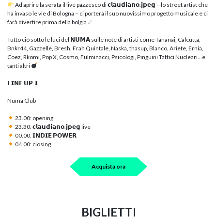
Ad aprire la serata il live pazzesco di 𝗰𝗹𝗮𝘂𝗱𝗶𝗮𝗻𝗼.𝗷𝗽𝗲𝗴 – lo street artist che
ha invaso le vie di Bologna – ci porterà il suo nuovissimo progetto musicale e ci
farà divertire prima della bolgia ☄
Tutto ciò sotto le luci del 𝗡𝗨𝗠𝗔 sulle note di artisti come Tananai, Calcutta,
Bnkr44, Gazzelle, Bresh, Frah Quintale, Naska, thasup, Blanco, Ariete, Ernia,
Coez, Rkomi, Pop X, Cosmo, Fulminacci, Psicologi, Pinguini Tattici Nucleari…e
tanti altri
𝗟𝗜𝗡𝗘 𝗨𝗣 ⬇
Numa Club
23.00: opening
23.30: 𝗰𝗹𝗮𝘂𝗱𝗶𝗮𝗻𝗼.𝗷𝗽𝗲𝗴 live
00.00: 𝗜𝗡𝗗𝗜𝗘 𝗣𝗢𝗪𝗘𝗥
04.00: closing
Acquista ora
BIGLIETTI