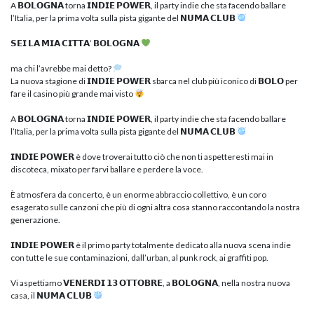
A 𝗕𝗢𝗟𝗢𝗚𝗡𝗔 torna 𝗜𝗡𝗗𝗜𝗘 𝗣𝗢𝗪𝗘𝗥, il party indie che sta facendo ballare
l’Italia, per la prima volta sulla pista gigante del 𝗡𝗨𝗠𝗔 𝗖𝗟𝗨𝗕
𝗦𝗘𝗜 𝗟𝗔 𝗠𝗜𝗔 𝗖𝗜𝗧𝗧𝗔’ 𝗕𝗢𝗟𝗢𝗚𝗡𝗔
ma chi l’avrebbe mai detto?
La nuova stagione di 𝗜𝗡𝗗𝗜𝗘 𝗣𝗢𝗪𝗘𝗥 sbarca nel club più iconico di 𝗕𝗢𝗟𝗢 per
fare il casino più grande mai visto
A 𝗕𝗢𝗟𝗢𝗚𝗡𝗔 torna 𝗜𝗡𝗗𝗜𝗘 𝗣𝗢𝗪𝗘𝗥, il party indie che sta facendo ballare
l’Italia, per la prima volta sulla pista gigante del 𝗡𝗨𝗠𝗔 𝗖𝗟𝗨𝗕
𝗜𝗡𝗗𝗜𝗘 𝗣𝗢𝗪𝗘𝗥 è dove troverai tutto ciò che non ti aspetteresti mai in
discoteca, mixato per farvi ballare e perdere la voce.
È atmosfera da concerto, è un enorme abbraccio collettivo, è un coro
esagerato sulle canzoni che più di ogni altra cosa stanno raccontando la nostra
generazione.
𝗜𝗡𝗗𝗜𝗘 𝗣𝗢𝗪𝗘𝗥 è il primo party totalmente dedicato alla nuova scena indie
con tutte le sue contaminazioni, dall’urban, al punk rock, ai graffiti pop.
Vi aspettiamo 𝗩𝗘𝗡𝗘𝗥𝗗𝗜 𝟭𝟯 𝗢𝗧𝗧𝗢𝗕𝗥𝗘, a 𝗕𝗢𝗟𝗢𝗚𝗡𝗔, nella nostra nuova
casa, il 𝗡𝗨𝗠𝗔 𝗖𝗟𝗨𝗕