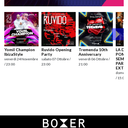
Yomil Champion
Ruvido Opening
Tremenda 10th
LA D
IbizaStyle
Party
Anniversary
POME
SEMA
venerdì 24 Novembre
sabato 07 Ottobre /
venerdì 06 Ottobre /
PART
/ 23:00
23:00
21:00
EXTR
domenic
/ 15:00
Navigazione
articoli