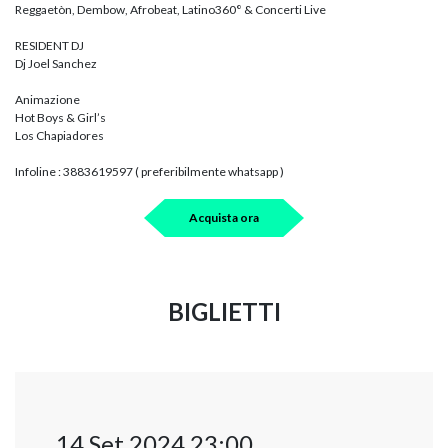
Reggaetòn, Dembow, Afrobeat, Latino360° & Concerti Live
RESIDENT DJ
Dj Joel Sanchez
Animazione
Hot Boys & Girl’s
Los Chapiadores
Infoline : 3883619597 ( preferibilmente whatsapp )
Acquista ora
BIGLIETTI
14 Set 2024 23:00