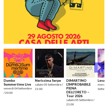
Dumbo
Nerissima Serpe
DIMARTINO
Levan
Summertime Live
L’IMPROBABILE
sabato 05 Settembre /
mercole
PIENA
venerdì 04 Settembre
21:00
Settemb
DELL’ORETO –
/ 20:00
Tour 2026
sabato 05 Settembre /
21:00