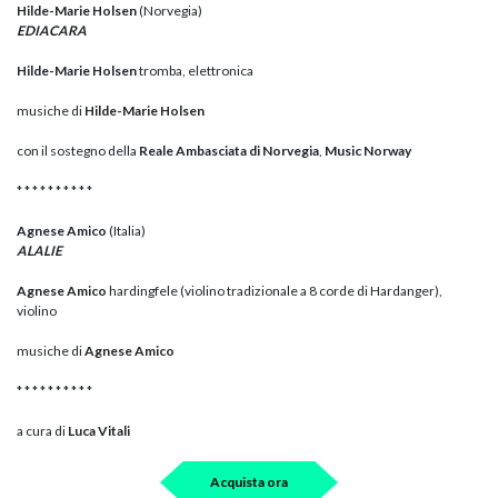
Hilde-Marie Holsen
(Norvegia)
EDIACARA
Hilde-Marie Holsen
tromba, elettronica
musiche di
Hilde-Marie Holsen
con il sostegno della
Reale Ambasciata di Norvegia
,
Music Norway
* * * * * * * * * *
Agnese Amico
(Italia)
ALALIE
Agnese Amico
hardingfele (violino tradizionale a 8 corde di Hardanger),
violino
musiche di
Agnese Amico
* * * * * * * * * *
a cura di
Luca Vitali
Acquista ora