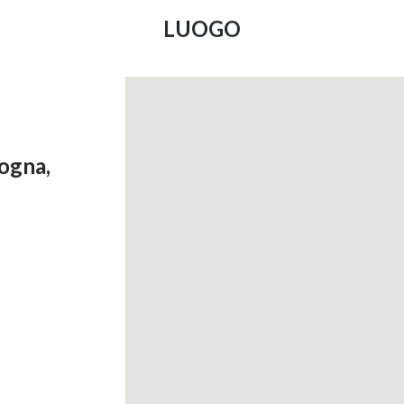
LUOGO
logna,