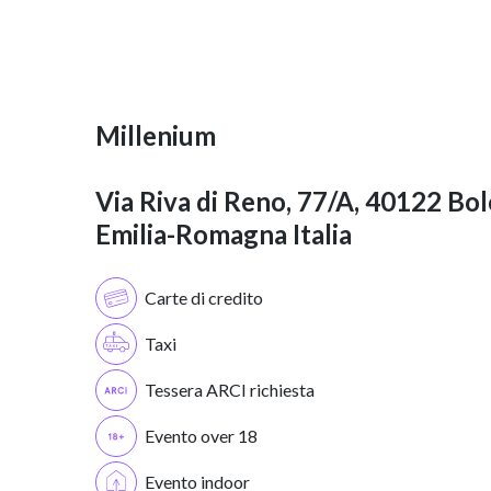
Millenium
Via Riva di Reno, 77/A, 40122 Bo
Emilia-Romagna Italia
Carte di credito
Taxi
Tessera ARCI richiesta
Evento over 18
Evento indoor