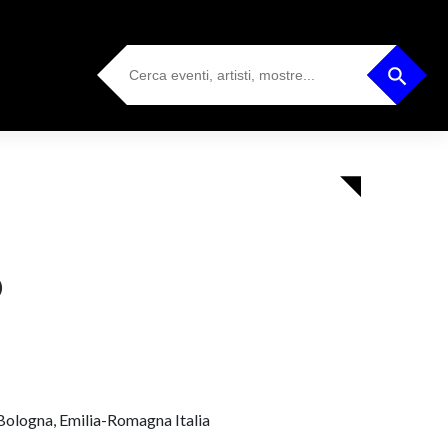
Search
Search Button
for:
O
 Bologna, Emilia-Romagna Italia