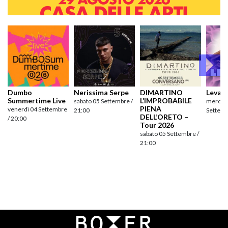
Dumbo
Nerissima Serpe
DIMARTINO
Levan
Summertime Live
L’IMPROBABILE
sabato 05 Settembre /
mercole
PIENA
venerdì 04 Settembre
21:00
Settemb
DELL’ORETO –
/ 20:00
Tour 2026
sabato 05 Settembre /
21:00
Navigazione
articoli