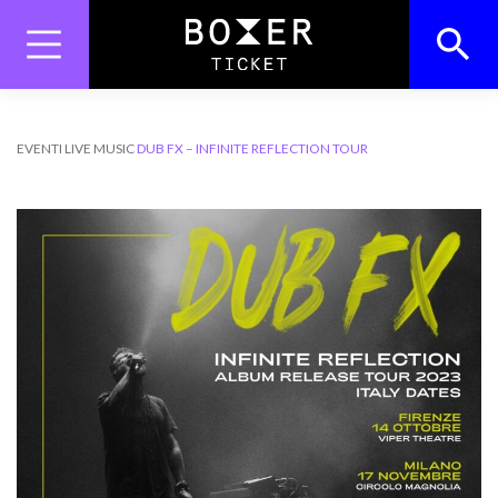
Skip
to
content
Search
Search Button
for:
EVENTI
LIVE MUSIC
DUB FX – INFINITE REFLECTION TOUR