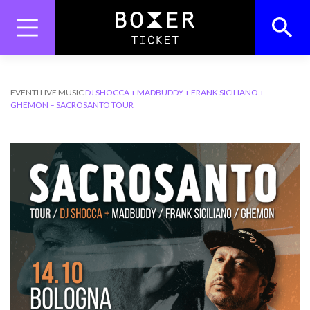
Skip
to
content
Search
Search Button
for:
EVENTI
LIVE MUSIC
DJ SHOCCA + MADBUDDY + FRANK SICILIANO +
GHEMON – SACROSANTO TOUR