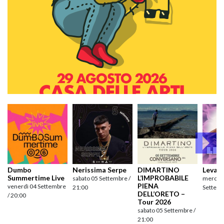
Dumbo
Nerissima Serpe
DIMARTINO
Levan
Summertime Live
L’IMPROBABILE
sabato 05 Settembre /
mercole
PIENA
venerdì 04 Settembre
21:00
Settemb
DELL’ORETO –
/ 20:00
Tour 2026
sabato 05 Settembre /
21:00