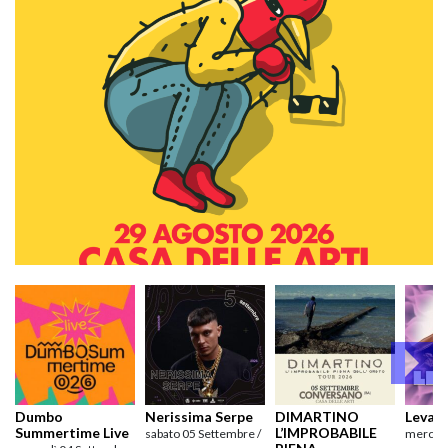
Dumbo
Nerissima Serpe
DIMARTINO
Levan
Summertime Live
L’IMPROBABILE
sabato 05 Settembre /
mercole