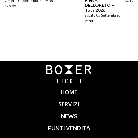
PIENA
venerdì 04 Settembre
21:00
Settemb
DELL’ORETO –
/ 20:00
Tour 2026
sabato 05 Settembre /
21:00
Navigazione
articoli
HOME
SERVIZI
NEWS
PUNTI VENDITA