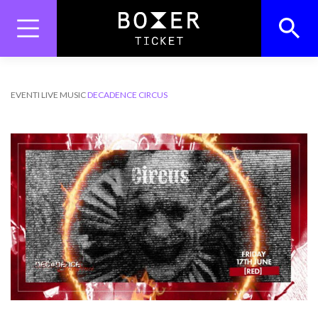
Skip
to
content
Search
Search Button
for:
EVENTI
LIVE MUSIC
DECADENCE CIRCUS