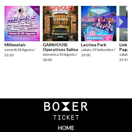
Millennials
GAINHOUSE
Lacrima Park
Link pr
Operations Salina
Pagan
venerdì 28 Agosto /
sabato 19 Settembre /
domenica 30 Agosto /
sabato 
23:30
19:00
18:00
23:59
Navigazione
articoli
HOME