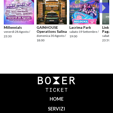
Millennials
GAINHOUSE
Lacrima Park
Link pr
Operations Salina
Pagan
venerdì 28 Agosto /
sabato 19 Settembre /
domenica 30 Agosto /
sabato 
23:30
19:00
18:00
23:59
Navigazione
articoli
HOME
SERVIZI