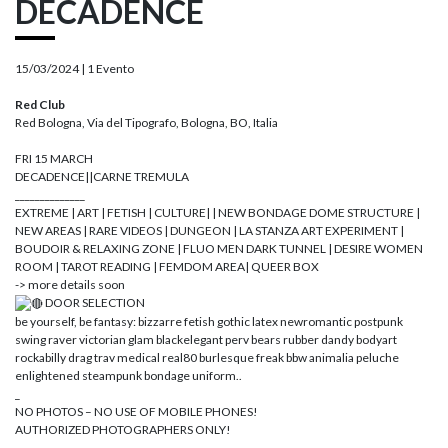
DECADENCE
15/03/2024 |
1 Evento
Red Club
Red Bologna, Via del Tipografo, Bologna, BO, Italia
FRI 15 MARCH
DECADENCE||CARNE TREMULA
______________
EXTREME | ART | FETISH | CULTURE| | NEW BONDAGE DOME STRUCTURE |
NEW AREAS | RARE VIDEOS | DUNGEON | LA STANZA ART EXPERIMENT |
BOUDOIR & RELAXING ZONE | FLUO MEN DARK TUNNEL | DESIRE WOMEN
ROOM | TAROT READING | FEMDOM AREA| QUEER BOX
-> more details soon
DOOR SELECTION
be yourself, be fantasy: bizzarre fetish gothic latex newromantic postpunk
swing raver victorian glam blackelegant perv bears rubber dandy bodyart
rockabilly drag trav medical real80 burlesque freak bbw animalia peluche
enlightened steampunk bondage uniform..
_
NO PHOTOS – NO USE OF MOBILE PHONES!
AUTHORIZED PHOTOGRAPHERS ONLY!
_