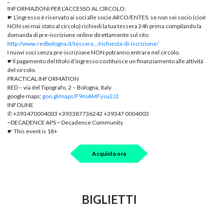
INFORMAZIONI PER L’ACCESSO AL CIRCOLO:
☛ L’ingresso è riservato ai soci alle socie ARCO/ENTES: se non sei socio (cioè
NON sei mai stato al circolo) richiedi la tua tessera 24h prima compilando la
domanda di pre-iscrizione online direttamente sul sito
http://www.redbologna.it/tessera…/richiesta-di-iscrizione/
I nuovi soci senza pre-iscrizione NON potranno entrare nel circolo.
☛Il pagamento del titolo d’ingresso costituisce un finanziamento alle attività
del circolo.
PRACTICAL INFORMATION
RED – via del Tipografo, 2 – Bologna, Italy
google maps:
goo.gl/maps/F9mAMFysu2J2
INFOLINE
✆ +393470004003 +393387736242 +39347 0004003
~DECADENCE APS ~ Decadence Community
☛ This event is 18+
Acquista ora
BIGLIETTI