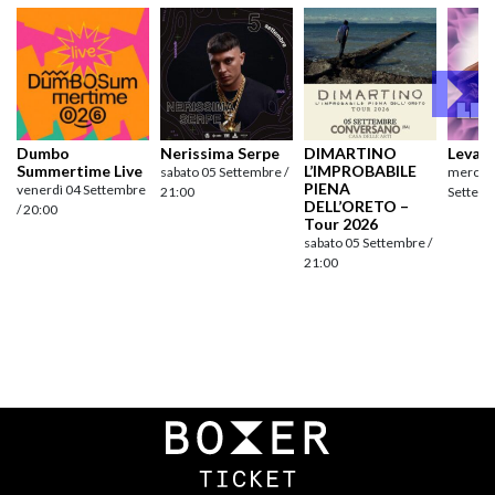
Dumbo
Nerissima Serpe
DIMARTINO
Levan
Summertime Live
L’IMPROBABILE
sabato 05 Settembre /
mercole
PIENA
venerdì 04 Settembre
21:00
Settemb
DELL’ORETO –
/ 20:00
Tour 2026
sabato 05 Settembre /
21:00
Navigazione
articoli