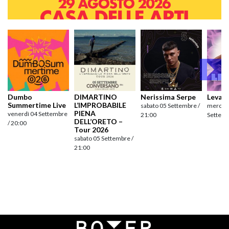
Dumbo
DIMARTINO
Nerissima Serpe
Levan
Summertime Live
L’IMPROBABILE
sabato 05 Settembre /
mercole
PIENA
venerdì 04 Settembre
21:00
Settemb
DELL’ORETO –
/ 20:00
Tour 2026
sabato 05 Settembre /
21:00
Navigazione
articoli