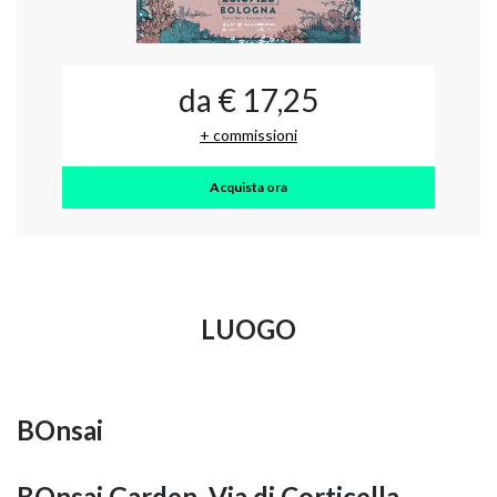
da € 17,25
+ commissioni
Acquista ora
LUOGO
BOnsai
BOnsai Garden, Via di Corticella,