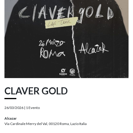
CLAVER GOLD
26/03/2026 |
1 Evento
Alcazar
Via Cardinale Merry del Val, 00120 Roma, Lazio Italia