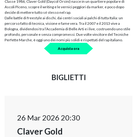
Classe 1986, Claver Gold (Daycol Orsini) nasce in un quartiere popolare di
Ascoli Piceno, scopre il writing e le vernici peggiori da marker, e poco dopo
decide di mettere tutto sé stesso nel rap.
Dalle battle di freestyle ai dischi, dai centri sociali ai palchi di tutta Italia: un
percorso fatto di tecnica, visione e fame vera. Tra il 2007 e il 2013 vive a
Bologna, dividendosi tra l’Accademia di Belle Arti e i live, costruendo uno stile
profondo, personale e senza compromessi. Due volte vincitore del Tecniche
Perfette Marche, è oggi uno dei nomi più solidi e rispettati del rap italiano.
Acquista ora
BIGLIETTI
26 Mar 2026 20:30
Claver Gold