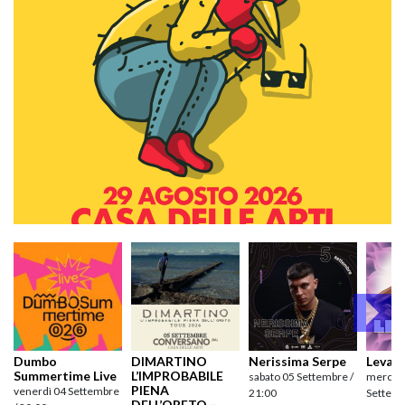
Dumbo
DIMARTINO
Nerissima Serpe
Levan
Summertime Live
L’IMPROBABILE
sabato 05 Settembre /
mercole
PIENA
venerdì 04 Settembre
21:00
Settemb
DELL’ORETO –